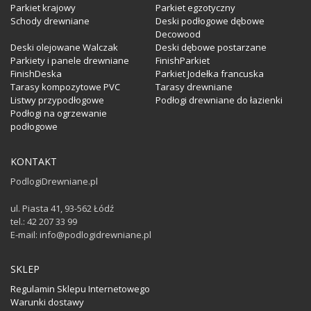
Parkiet krajowy
Parkiet egzotyczny
Schody drewniane
Deski podłogowe dębowe
Decowood
Deski olejowane Walczak
Deski dębowe postarzane
Parkiety i panele drewniane
FinishParkiet
FinishDeska
Parkiet Jodełka francuska
Tarasy kompozytowe PVC
Tarasy drewniane
Listwy przypodłogowe
Podłogi drewniane do łazienki
Podłogi na ogrzewanie
podłogowe
KONTAKT
PodlogiDrewniane.pl
ul. Piasta 41, 93-562 Łódź
tel.: 42 207 33 99
E-mail: info@podlogidrewniane.pl
SKLEP
Regulamin Sklepu Internetowego
Warunki dostawy