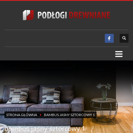
STRONA GŁÓWNA
BAMBUS JASNY SZTORCOWY 1
bambus jasny sztorcowy 1