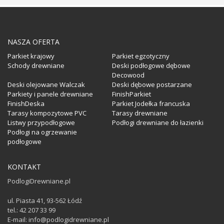
NASZA OFERTA
Parkiet krajowy
Parkiet egzotyczny
Schody drewniane
Deski podłogowe dębowe
Decowood
Deski olejowane Walczak
Deski dębowe postarzane
Parkiety i panele drewniane
FinishParkiet
FinishDeska
Parkiet Jodełka francuska
Tarasy kompozytowe PVC
Tarasy drewniane
Listwy przypodłogowe
Podłogi drewniane do łazienki
Podłogi na ogrzewanie
podłogowe
KONTAKT
PodlogiDrewniane.pl
ul. Piasta 41, 93-562 Łódź
tel.: 42 207 33 99
E-mail: info@podlogidrewniane.pl