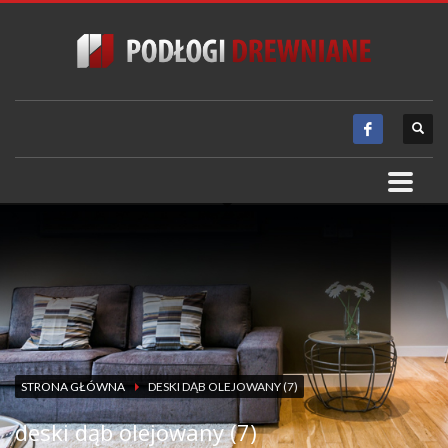
STRONA GŁÓWNA
DESKI DĄB OLEJOWANY (7)
deski dąb olejowany (7)