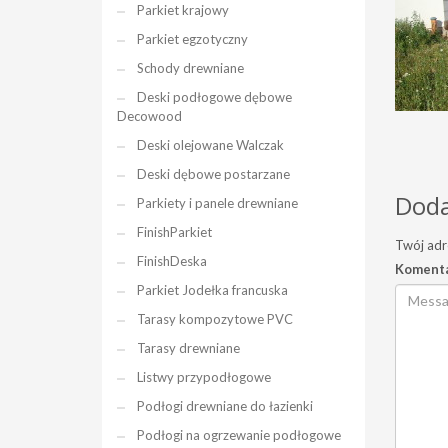
Parkiet krajowy
Parkiet egzotyczny
Schody drewniane
Deski podłogowe dębowe
Decowood
Deski olejowane Walczak
Deski dębowe postarzane
Doda
Parkiety i panele drewniane
FinishParkiet
Twój adr
FinishDeska
Koment
Parkiet Jodełka francuska
Tarasy kompozytowe PVC
Tarasy drewniane
Listwy przypodłogowe
Podłogi drewniane do łazienki
Podłogi na ogrzewanie podłogowe