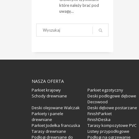
które należy brać pod
uwagę...
NASZA OFERTA
Parkiet krajowy
Parkiet egzotyczny
Schody drewniane
Deski podłogowe dębowe
Decowood
Deski olejowane Walczak
Deski dębowe postarzane
Parkiety i panele
FinishParkiet
drewniane
FinishDeska
Parkiet Jodełka francuska
Tarasy kompozytowe PVC
Tarasy drewniane
Listwy przypodłogowe
Podłogi drewniane do
Podłogi na ogrzewanie