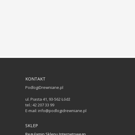
KONTAKT
PodlogiDrewniane.pl
ul. Piasta 41, 93-562 Łódź
tel.: 42 207 33 99
E-mail: info@podlogidrewniane.pl
SKLEP
Regulamin Sklepu Internetowego