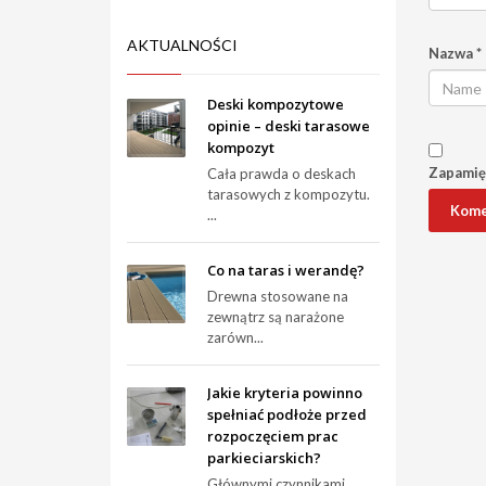
AKTUALNOŚCI
Nazwa
*
Deski kompozytowe
opinie – deski tarasowe
kompozyt
Zapamięt
Cała prawda o deskach
tarasowych z kompozytu.
...
Co na taras i werandę?
Drewna stosowane na
zewnątrz są narażone
zarówn...
Jakie kryteria powinno
spełniać podłoże przed
rozpoczęciem prac
parkieciarskich?
Głównymi czynnikami