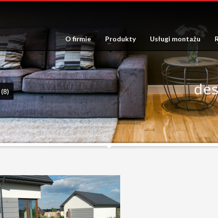
O firmie
Produkty
Usługi montażu
R
des
(8)