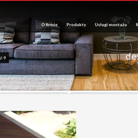
O firmie
Produkty
Usługi montażu
R
de
I-9