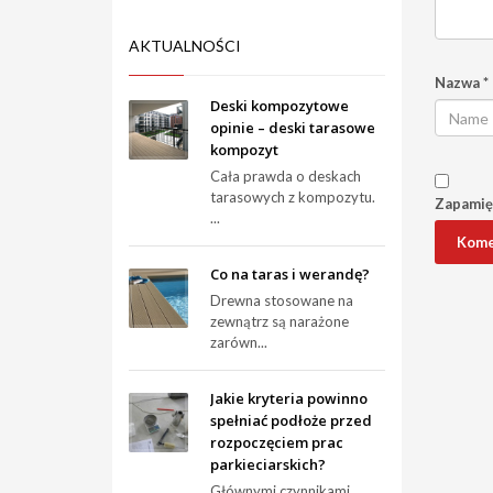
AKTUALNOŚCI
Nazwa
*
Deski kompozytowe
opinie – deski tarasowe
kompozyt
Cała prawda o deskach
tarasowych z kompozytu.
Zapamięt
...
Co na taras i werandę?
Drewna stosowane na
zewnątrz są narażone
zarówn...
Jakie kryteria powinno
spełniać podłoże przed
rozpoczęciem prac
parkieciarskich?
Głównymi czynnikami