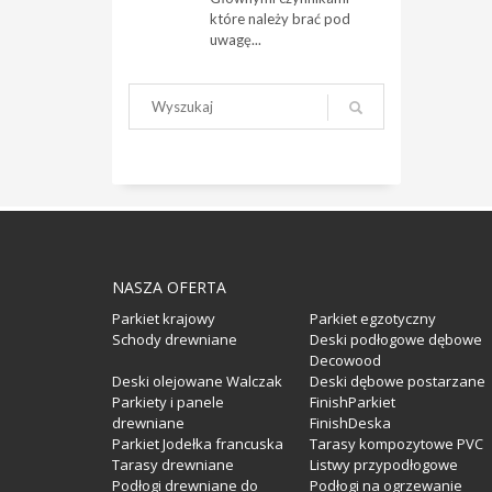
które należy brać pod
uwagę...
NASZA OFERTA
Parkiet krajowy
Parkiet egzotyczny
Schody drewniane
Deski podłogowe dębowe
Decowood
Deski olejowane Walczak
Deski dębowe postarzane
Parkiety i panele
FinishParkiet
drewniane
FinishDeska
Parkiet Jodełka francuska
Tarasy kompozytowe PVC
Tarasy drewniane
Listwy przypodłogowe
Podłogi drewniane do
Podłogi na ogrzewanie