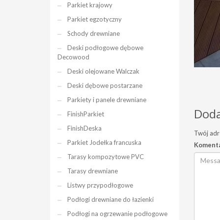
Parkiet krajowy
Parkiet egzotyczny
Schody drewniane
Deski podłogowe dębowe
Decowood
Deski olejowane Walczak
Deski dębowe postarzane
Parkiety i panele drewniane
Doda
FinishParkiet
FinishDeska
Twój adr
Parkiet Jodełka francuska
Koment
Tarasy kompozytowe PVC
Tarasy drewniane
Listwy przypodłogowe
Podłogi drewniane do łazienki
Podłogi na ogrzewanie podłogowe