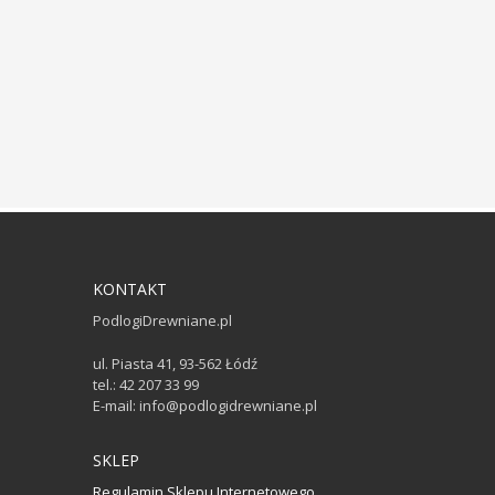
KONTAKT
PodlogiDrewniane.pl
ul. Piasta 41, 93-562 Łódź
tel.: 42 207 33 99
E-mail: info@podlogidrewniane.pl
SKLEP
Regulamin Sklepu Internetowego