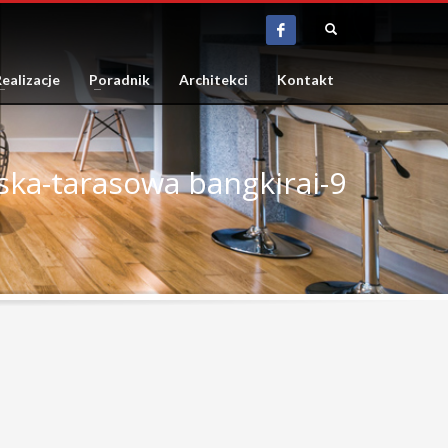
ealizacje
Poradnik
Architekci
Kontakt
ska-tarasowa bangkirai-9