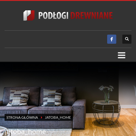
STRONA GŁÓWNA
JATOBA_HOME
jatoba_home