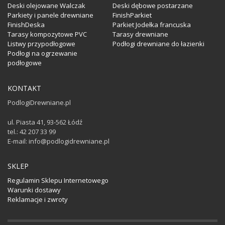
Deski olejowane Walczak
Deski dębowe postarzane
Parkiety i panele drewniane
FinishParkiet
FinishDeska
Parkiet Jodełka francuska
Tarasy kompozytowe PVC
Tarasy drewniane
Listwy przypodłogowe
Podłogi drewniane do łazienki
Podłogi na ogrzewanie
podłogowe
KONTAKT
PodlogiDrewniane.pl
ul. Piasta 41, 93-562 Łódź
tel.: 42 207 33 99
E-mail: info@podlogidrewniane.pl
SKLEP
Regulamin Sklepu Internetowego
Warunki dostawy
Reklamacje i zwroty