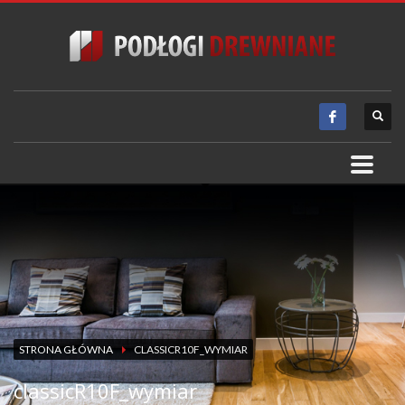
STRONA GŁÓWNA
CLASSICR10F_WYMIAR
classicR10F_wymiar