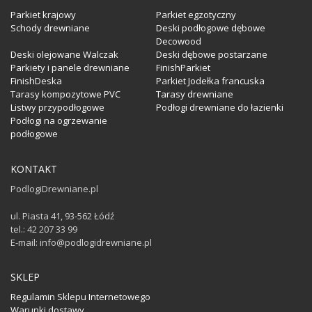
Parkiet krajowy
Parkiet egzotyczny
Schody drewniane
Deski podłogowe dębowe
Decowood
Deski olejowane Walczak
Deski dębowe postarzane
Parkiety i panele drewniane
FinishParkiet
FinishDeska
Parkiet Jodełka francuska
Tarasy kompozytowe PVC
Tarasy drewniane
Listwy przypodłogowe
Podłogi drewniane do łazienki
Podłogi na ogrzewanie
podłogowe
KONTAKT
PodlogiDrewniane.pl
ul. Piasta 41, 93-562 Łódź
tel.: 42 207 33 99
E-mail: info@podlogidrewniane.pl
SKLEP
Regulamin Sklepu Internetowego
Warunki dostawy