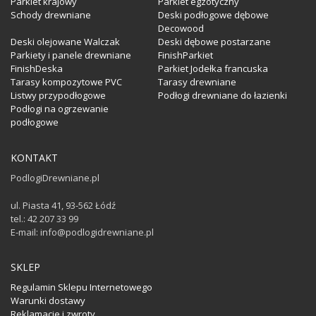
Parkiet krajowy
Parkiet egzotyczny
Schody drewniane
Deski podłogowe dębowe
Decowood
Deski olejowane Walczak
Deski dębowe postarzane
Parkiety i panele drewniane
FinishParkiet
FinishDeska
Parkiet Jodełka francuska
Tarasy kompozytowe PVC
Tarasy drewniane
Listwy przypodłogowe
Podłogi drewniane do łazienki
Podłogi na ogrzewanie
podłogowe
KONTAKT
PodlogiDrewniane.pl
ul. Piasta 41, 93-562 Łódź
tel.: 42 207 33 99
E-mail: info@podlogidrewniane.pl
SKLEP
Regulamin Sklepu Internetowego
Warunki dostawy
Reklamacje i zwroty