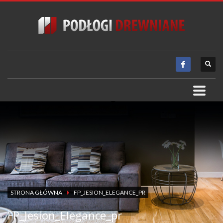
STRONA GŁÓWNA
FP_JESION_ELEGANCE_PR
FP_Jesion_Elegance_pr