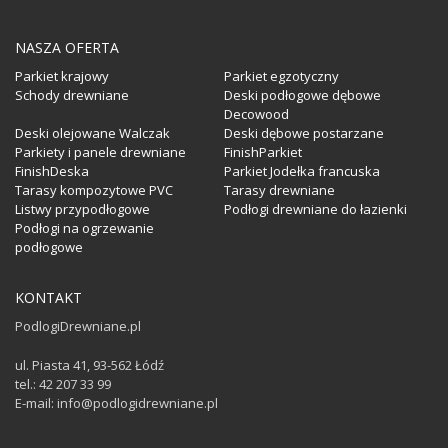
NASZA OFERTA
Parkiet krajowy
Parkiet egzotyczny
Schody drewniane
Deski podłogowe dębowe
Decowood
Deski olejowane Walczak
Deski dębowe postarzane
Parkiety i panele drewniane
FinishParkiet
FinishDeska
Parkiet Jodełka francuska
Tarasy kompozytowe PVC
Tarasy drewniane
Listwy przypodłogowe
Podłogi drewniane do łazienki
Podłogi na ogrzewanie
podłogowe
KONTAKT
PodlogiDrewniane.pl
ul. Piasta 41, 93-562 Łódź
tel.: 42 207 33 99
E-mail: info@podlogidrewniane.pl