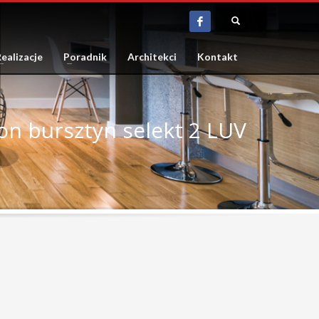
ealizacje
Poradnik
Architekci
Kontakt
ion bursztyn selekt 2 LUV