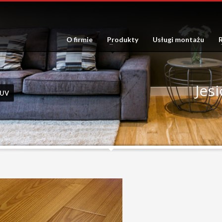
O firmie
Produkty
Usługi montażu
R
Jes
LUV