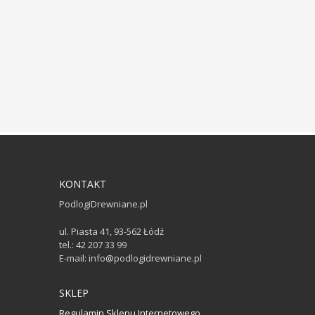
KONTAKT
PodlogiDrewniane.pl
ul. Piasta 41, 93-562 Łódź
tel.: 42 207 33 99
E-mail: info@podlogidrewniane.pl
SKLEP
Regulamin Sklepu Internetowego