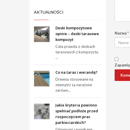
AKTUALNOŚCI
Deski kompozytowe
Nazwa
*
opinie – deski tarasowe
kompozyt
Cała prawda o deskach
tarasowych z kompozytu.
...
Zapamięt
Co na taras i werandę?
Drewna stosowane na
zewnątrz są narażone
zarówn...
Jakie kryteria powinno
spełniać podłoże przed
rozpoczęciem prac
parkieciarskich?
Głównymi czynnikami