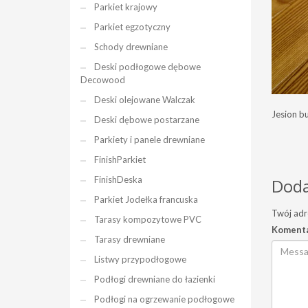
Parkiet krajowy
Parkiet egzotyczny
Schody drewniane
Deski podłogowe dębowe
Decowood
Deski olejowane Walczak
Jesion b
Deski dębowe postarzane
Parkiety i panele drewniane
FinishParkiet
FinishDeska
Doda
Parkiet Jodełka francuska
Twój adr
Tarasy kompozytowe PVC
Koment
Tarasy drewniane
Listwy przypodłogowe
Podłogi drewniane do łazienki
Podłogi na ogrzewanie podłogowe