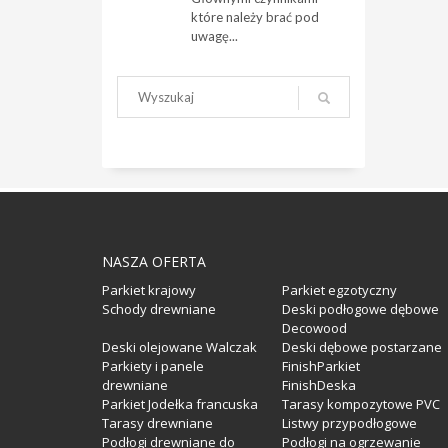
które należy brać pod
uwagę...
NASZA OFERTA
Parkiet krajowy
Parkiet egzotyczny
Schody drewniane
Deski podłogowe dębowe
Decowood
Deski olejowane Walczak
Deski dębowe postarzane
Parkiety i panele
FinishParkiet
drewniane
FinishDeska
Parkiet Jodełka francuska
Tarasy kompozytowe PVC
Tarasy drewniane
Listwy przypodłogowe
Podłogi drewniane do
Podłogi na ogrzewanie