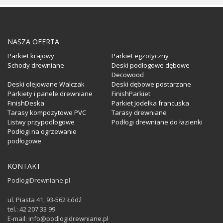
NASZA OFERTA
Parkiet krajowy
Parkiet egzotyczny
Schody drewniane
Deski podłogowe dębowe
Decowood
Deski olejowane Walczak
Deski dębowe postarzane
Parkiety i panele drewniane
FinishParkiet
FinishDeska
Parkiet Jodełka francuska
Tarasy kompozytowe PVC
Tarasy drewniane
Listwy przypodłogowe
Podłogi drewniane do łazienki
Podłogi na ogrzewanie
podłogowe
KONTAKT
PodlogiDrewniane.pl
ul. Piasta 41, 93-562 Łódź
tel.: 42 207 33 99
E-mail: info@podlogidrewniane.pl