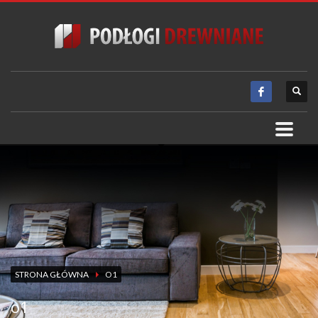
STRONA GŁÓWNA
O1
o1