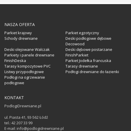
NASZA OFERTA
Parkiet krajowy
Parkiet egzotyczny
Schody drewniane
Deski podłogowe dębowe
Decowood
Deski olejowane Walczak
Deski dębowe postarzane
Parkiety i panele drewniane
FinishParkiet
FinishDeska
Parkiet Jodełka francuska
Tarasy kompozytowe PVC
Tarasy drewniane
Listwy przypodłogowe
Podłogi drewniane do łazienki
Podłogi na ogrzewanie
podłogowe
KONTAKT
PodlogiDrewniane.pl
ul. Piasta 41, 93-562 Łódź
tel.: 42 207 33 99
E-mail: info@podlogidrewniane.pl