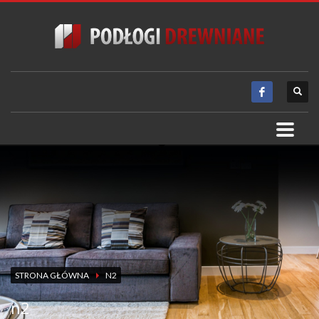
STRONA GŁÓWNA
N2
n2