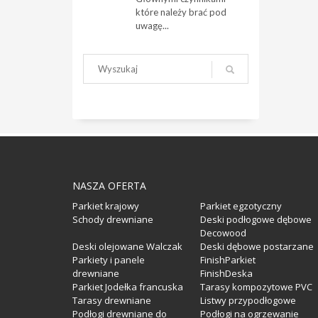
które należy brać pod
uwagę...
NASZA OFERTA
Parkiet krajowy
Parkiet egzotyczny
Schody drewniane
Deski podłogowe dębowe
Decowood
Deski olejowane Walczak
Deski dębowe postarzane
Parkiety i panele
FinishParkiet
drewniane
FinishDeska
Parkiet Jodełka francuska
Tarasy kompozytowe PVC
Tarasy drewniane
Listwy przypodłogowe
Podłogi drewniane do
Podłogi na ogrzewanie