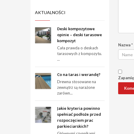
AKTUALNOŚCI
Deski kompozytowe
opinie – deski tarasowe
kompozyt
Nazwa
*
Cała prawda o deskach
tarasowych z kompozytu.
...
Co na taras i werandę?
Zapamięt
Drewna stosowane na
zewnątrz są narażone
zarówn...
Jakie kryteria powinno
spełniać podłoże przed
rozpoczęciem prac
parkieciarskich?
Głównymi czynnikami