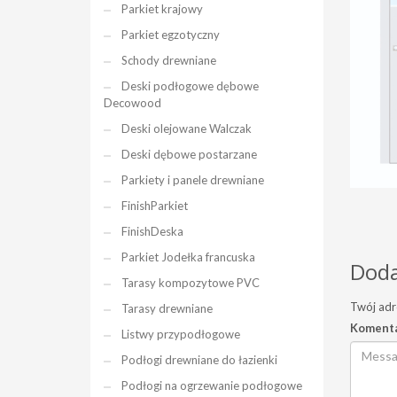
Parkiet krajowy
Parkiet egzotyczny
Schody drewniane
Deski podłogowe dębowe
Decowood
Deski olejowane Walczak
Deski dębowe postarzane
Parkiety i panele drewniane
FinishParkiet
FinishDeska
Parkiet Jodełka francuska
Doda
Tarasy kompozytowe PVC
Twój adr
Tarasy drewniane
Koment
Listwy przypodłogowe
Podłogi drewniane do łazienki
Podłogi na ogrzewanie podłogowe