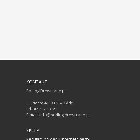
KONTAKT
PodlogiDrewniane.pl
ul. Piasta 41, 93-562 Łódź
tel.: 42 207 33 99
E-mail: info@podlogidrewniane.pl
SKLEP
Regulamin Sklepu Internetowego