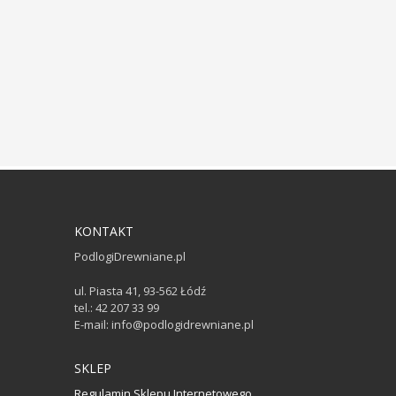
KONTAKT
PodlogiDrewniane.pl
ul. Piasta 41, 93-562 Łódź
tel.: 42 207 33 99
E-mail: info@podlogidrewniane.pl
SKLEP
Regulamin Sklepu Internetowego