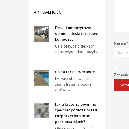
AKTUALNOŚCI
Deski kompozytowe
opinie – deski tarasowe
kompozyt
Nazwa
*
Cała prawda o deskach
tarasowych z kompozytu.
...
Co na taras i werandę?
Zapamięt
Drewna stosowane na
zewnątrz są narażone
zarówn...
Jakie kryteria powinno
spełniać podłoże przed
rozpoczęciem prac
parkieciarskich?
Głównymi czynnikami