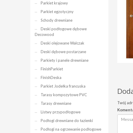
Parkiet krajowy
Parkiet egzotyczny
Schody drewniane
Deski podłogowe dębowe
Decowood
Deski olejowane Walczak
Deski dębowe postarzane
Parkiety i panele drewniane
FinishParkiet
FinishDeska
Parkiet Jodełka francuska
Doda
Tarasy kompozytowe PVC
Twój adr
Tarasy drewniane
Koment
Listwy przypodłogowe
Podłogi drewniane do łazienki
Podłogi na ogrzewanie podłogowe