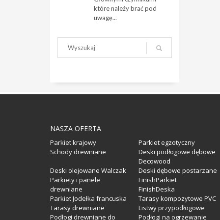
które należy brać pod
uwagę...
NASZA OFERTA
Parkiet krajowy
Parkiet egzotyczny
Schody drewniane
Deski podłogowe dębowe
Decowood
Deski olejowane Walczak
Deski dębowe postarzane
Parkiety i panele
FinishParkiet
drewniane
FinishDeska
Parkiet Jodełka francuska
Tarasy kompozytowe PVC
Tarasy drewniane
Listwy przypodłogowe
Podłogi drewniane do
Podłogi na ogrzewanie